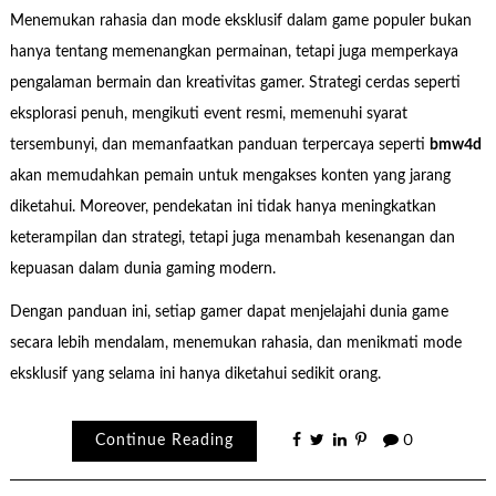
Menemukan rahasia dan mode eksklusif dalam game populer bukan
hanya tentang memenangkan permainan, tetapi juga memperkaya
pengalaman bermain dan kreativitas gamer. Strategi cerdas seperti
eksplorasi penuh, mengikuti event resmi, memenuhi syarat
tersembunyi, dan memanfaatkan panduan terpercaya seperti
bmw4d
akan memudahkan pemain untuk mengakses konten yang jarang
diketahui. Moreover, pendekatan ini tidak hanya meningkatkan
keterampilan dan strategi, tetapi juga menambah kesenangan dan
kepuasan dalam dunia gaming modern.
Dengan panduan ini, setiap gamer dapat menjelajahi dunia game
secara lebih mendalam, menemukan rahasia, dan menikmati mode
eksklusif yang selama ini hanya diketahui sedikit orang.
Continue Reading
0