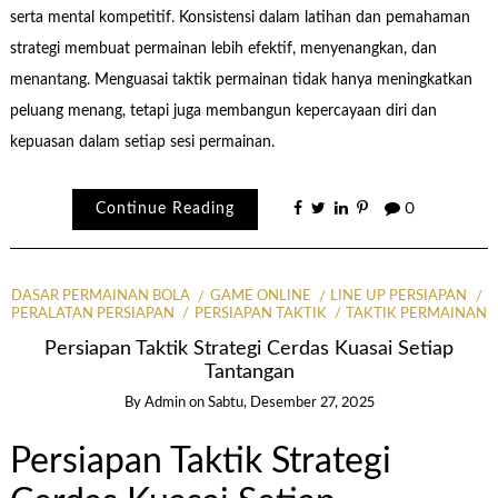
serta mental kompetitif. Konsistensi dalam latihan dan pemahaman
strategi membuat permainan lebih efektif, menyenangkan, dan
menantang. Menguasai taktik permainan tidak hanya meningkatkan
peluang menang, tetapi juga membangun kepercayaan diri dan
kepuasan dalam setiap sesi permainan.
Continue Reading
0
DASAR PERMAINAN BOLA
GAME ONLINE
LINE UP PERSIAPAN
PERALATAN PERSIAPAN
PERSIAPAN TAKTIK
TAKTIK PERMAINAN
Persiapan Taktik Strategi Cerdas Kuasai Setiap
Tantangan
By
Admin
on
Sabtu, Desember 27, 2025
Persiapan Taktik Strategi