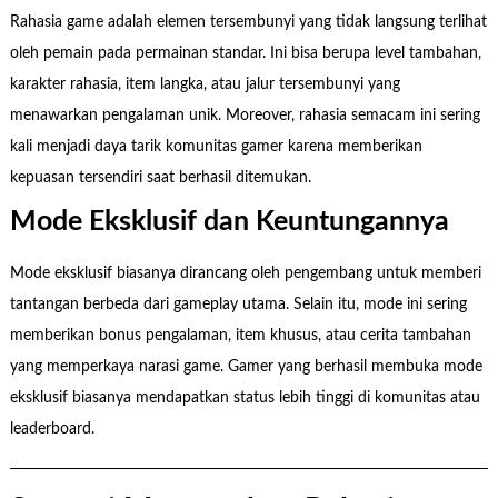
Rahasia game adalah elemen tersembunyi yang tidak langsung terlihat
oleh pemain pada permainan standar. Ini bisa berupa level tambahan,
karakter rahasia, item langka, atau jalur tersembunyi yang
menawarkan pengalaman unik. Moreover, rahasia semacam ini sering
kali menjadi daya tarik komunitas gamer karena memberikan
kepuasan tersendiri saat berhasil ditemukan.
Mode Eksklusif dan Keuntungannya
Mode eksklusif biasanya dirancang oleh pengembang untuk memberi
tantangan berbeda dari gameplay utama. Selain itu, mode ini sering
memberikan bonus pengalaman, item khusus, atau cerita tambahan
yang memperkaya narasi game. Gamer yang berhasil membuka mode
eksklusif biasanya mendapatkan status lebih tinggi di komunitas atau
leaderboard.