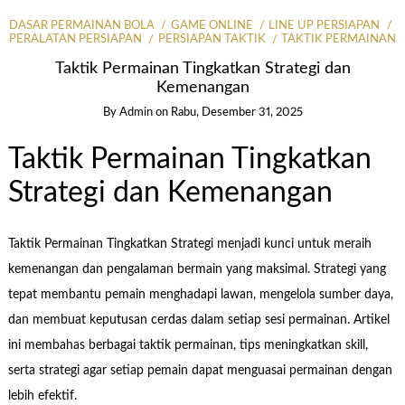
DASAR PERMAINAN BOLA
GAME ONLINE
LINE UP PERSIAPAN
PERALATAN PERSIAPAN
PERSIAPAN TAKTIK
TAKTIK PERMAINAN
Taktik Permainan Tingkatkan Strategi dan
Kemenangan
By
Admin
on
Rabu, Desember 31, 2025
Taktik Permainan Tingkatkan
Strategi dan Kemenangan
Taktik Permainan Tingkatkan Strategi menjadi kunci untuk meraih
kemenangan dan pengalaman bermain yang maksimal. Strategi yang
tepat membantu pemain menghadapi lawan, mengelola sumber daya,
dan membuat keputusan cerdas dalam setiap sesi permainan. Artikel
ini membahas berbagai taktik permainan, tips meningkatkan skill,
serta strategi agar setiap pemain dapat menguasai permainan dengan
lebih efektif.