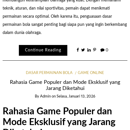
membangun keterampilan olahraga yang kuat. Dengan memahami
teknik, aturan, dan nilai sportivitas, pemain dapat menikmati
permainan secara optimal. Oleh karena itu, penguasaan dasar
permainan bola sangat penting bagi siapa pun yang ingin berkembang
dalam dunia olahraga.
Continue Reading
0
DASAR PERMAINAN BOLA
GAME ONLINE
Rahasia Game Populer dan Mode Eksklusif yang
Jarang Diketahui
By
Admin
on
Selasa, Januari 13, 2026
Rahasia Game Populer dan
Mode Eksklusif yang Jarang