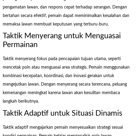
pengamatan lawan, dan respons cepat terhadap serangan. Dengan
bertahan secara efektif, pemain dapat meminimalkan kesalahan dan
memaksa lawan membuat keputusan yang terburu-buru.
Taktik Menyerang untuk Menguasai
Permainan
Taktik menyerang fokus pada pencapaian tujuan utama, seperti
mencetak poin atau menguasai area strategis. Pemain menggunakan
kombinasi kecepatan, koordinasi, dan inovasi gerakan untuk
mengejutkan lawan. Dengan menyerang secara terencana, peluang
kemenangan meningkat karena lawan akan kesulitan membaca
langkah berikutnya.
Taktik Adaptif untuk Situasi Dinamis
Taktik adaptif mengajarkan pemain menyesuaikan strategi sesuai