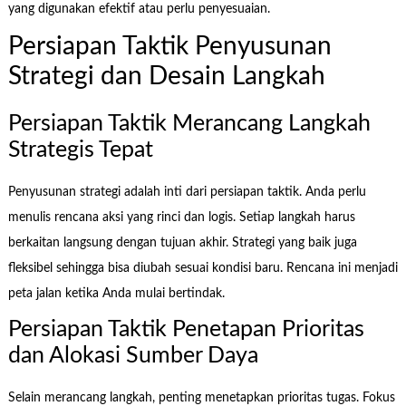
yang digunakan efektif atau perlu penyesuaian.
Persiapan Taktik Penyusunan
Strategi dan Desain Langkah
Persiapan Taktik Merancang Langkah
Strategis Tepat
Penyusunan strategi adalah inti dari persiapan taktik. Anda perlu
menulis rencana aksi yang rinci dan logis. Setiap langkah harus
berkaitan langsung dengan tujuan akhir. Strategi yang baik juga
fleksibel sehingga bisa diubah sesuai kondisi baru. Rencana ini menjadi
peta jalan ketika Anda mulai bertindak.
Persiapan Taktik Penetapan Prioritas
dan Alokasi Sumber Daya
Selain merancang langkah, penting menetapkan prioritas tugas. Fokus