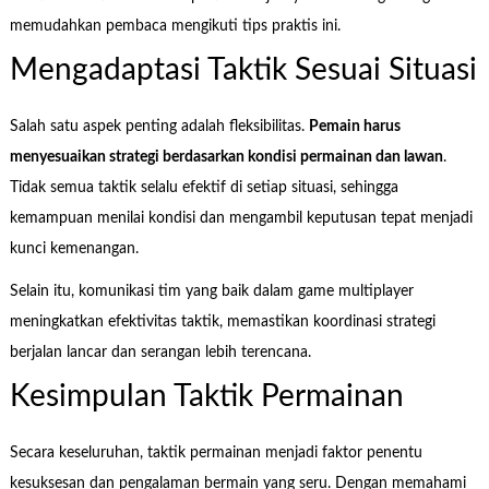
memudahkan pembaca mengikuti tips praktis ini.
Mengadaptasi Taktik Sesuai Situasi
Salah satu aspek penting adalah fleksibilitas.
Pemain harus
menyesuaikan strategi berdasarkan kondisi permainan dan lawan
.
Tidak semua taktik selalu efektif di setiap situasi, sehingga
kemampuan menilai kondisi dan mengambil keputusan tepat menjadi
kunci kemenangan.
Selain itu, komunikasi tim yang baik dalam game multiplayer
meningkatkan efektivitas taktik, memastikan koordinasi strategi
berjalan lancar dan serangan lebih terencana.
Kesimpulan Taktik Permainan
Secara keseluruhan, taktik permainan menjadi faktor penentu
kesuksesan dan pengalaman bermain yang seru. Dengan memahami