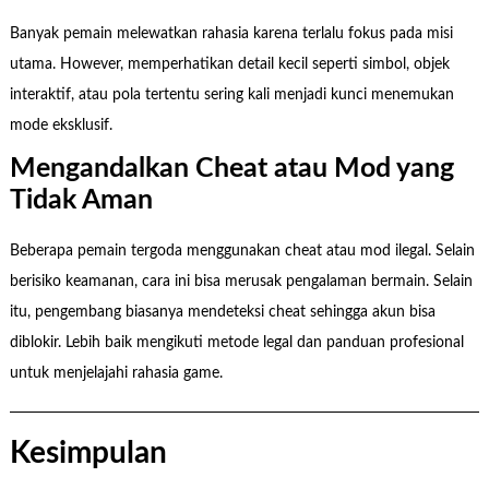
Banyak pemain melewatkan rahasia karena terlalu fokus pada misi
utama. However, memperhatikan detail kecil seperti simbol, objek
interaktif, atau pola tertentu sering kali menjadi kunci menemukan
mode eksklusif.
Mengandalkan Cheat atau Mod yang
Tidak Aman
Beberapa pemain tergoda menggunakan cheat atau mod ilegal. Selain
berisiko keamanan, cara ini bisa merusak pengalaman bermain. Selain
itu, pengembang biasanya mendeteksi cheat sehingga akun bisa
diblokir. Lebih baik mengikuti metode legal dan panduan profesional
untuk menjelajahi rahasia game.
Kesimpulan