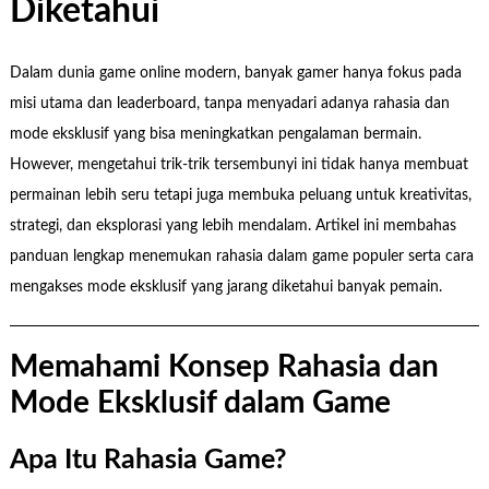
Diketahui
Dalam dunia game online modern, banyak gamer hanya fokus pada
misi utama dan leaderboard, tanpa menyadari adanya rahasia dan
mode eksklusif yang bisa meningkatkan pengalaman bermain.
However, mengetahui trik-trik tersembunyi ini tidak hanya membuat
permainan lebih seru tetapi juga membuka peluang untuk kreativitas,
strategi, dan eksplorasi yang lebih mendalam. Artikel ini membahas
panduan lengkap menemukan rahasia dalam game populer serta cara
mengakses mode eksklusif yang jarang diketahui banyak pemain.
Memahami Konsep Rahasia dan
Mode Eksklusif dalam Game
Apa Itu Rahasia Game?