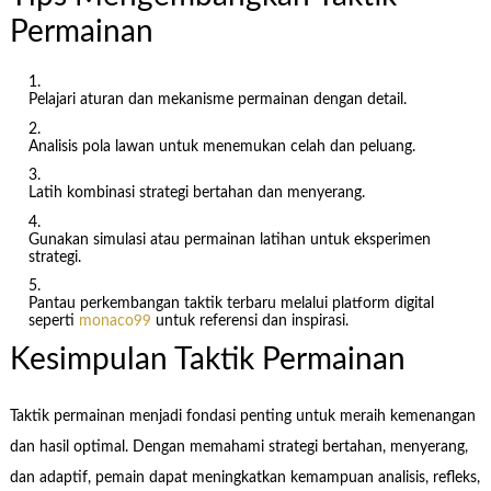
Permainan
Pelajari aturan dan mekanisme permainan dengan detail.
Analisis pola lawan untuk menemukan celah dan peluang.
Latih kombinasi strategi bertahan dan menyerang.
Gunakan simulasi atau permainan latihan untuk eksperimen
strategi.
Pantau perkembangan taktik terbaru melalui platform digital
seperti
monaco99
untuk referensi dan inspirasi.
Kesimpulan Taktik Permainan
Taktik permainan menjadi fondasi penting untuk meraih kemenangan
dan hasil optimal. Dengan memahami strategi bertahan, menyerang,
dan adaptif, pemain dapat meningkatkan kemampuan analisis, refleks,