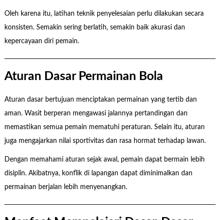
Oleh karena itu, latihan teknik penyelesaian perlu dilakukan secara
konsisten. Semakin sering berlatih, semakin baik akurasi dan
kepercayaan diri pemain.
Aturan Dasar Permainan Bola
Aturan dasar bertujuan menciptakan permainan yang tertib dan
aman. Wasit berperan mengawasi jalannya pertandingan dan
memastikan semua pemain mematuhi peraturan. Selain itu, aturan
juga mengajarkan nilai sportivitas dan rasa hormat terhadap lawan.
Dengan memahami aturan sejak awal, pemain dapat bermain lebih
disiplin. Akibatnya, konflik di lapangan dapat diminimalkan dan
permainan berjalan lebih menyenangkan.