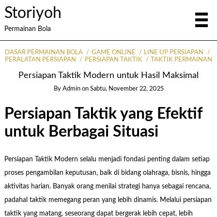
Storiyoh
Permainan Bola
DASAR PERMAINAN BOLA
GAME ONLINE
LINE UP PERSIAPAN
PERALATAN PERSIAPAN
PERSIAPAN TAKTIK
TAKTIK PERMAINAN
Persiapan Taktik Modern untuk Hasil Maksimal
By
Admin
on
Sabtu, November 22, 2025
Persiapan Taktik yang Efektif
untuk Berbagai Situasi
Persiapan Taktik Modern selalu menjadi fondasi penting dalam setiap
proses pengambilan keputusan, baik di bidang olahraga, bisnis, hingga
aktivitas harian. Banyak orang menilai strategi hanya sebagai rencana,
padahal taktik memegang peran yang lebih dinamis. Melalui persiapan
taktik yang matang, seseorang dapat bergerak lebih cepat, lebih