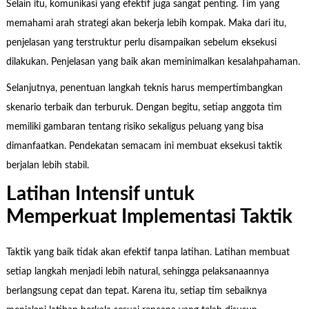
Selain itu, komunikasi yang efektif juga sangat penting. Tim yang
memahami arah strategi akan bekerja lebih kompak. Maka dari itu,
penjelasan yang terstruktur perlu disampaikan sebelum eksekusi
dilakukan. Penjelasan yang baik akan meminimalkan kesalahpahaman.
Selanjutnya, penentuan langkah teknis harus mempertimbangkan
skenario terbaik dan terburuk. Dengan begitu, setiap anggota tim
memiliki gambaran tentang risiko sekaligus peluang yang bisa
dimanfaatkan. Pendekatan semacam ini membuat eksekusi taktik
berjalan lebih stabil.
Latihan Intensif untuk
Memperkuat Implementasi Taktik
Taktik yang baik tidak akan efektif tanpa latihan. Latihan membuat
setiap langkah menjadi lebih natural, sehingga pelaksanaannya
berlangsung cepat dan tepat. Karena itu, setiap tim sebaiknya