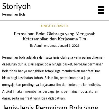
Storiyoh
Permainan Bola
UNCATEGORIZED
Permainan Bola: Olahraga yang Mengasah
Keterampilan dan Kerjasama Tim
By
Admin
on
Jumat, Januari 3, 2025
Permainan bola adalah salah satu jenis olahraga yang paling digemari
di seluruh dunia. Dari sepak bola hingga basket, berbagai permainan
bola tidak hanya menghibur tetapi juga memberikan manfaat luar
biasa bagi kesehatan tubuh. Selain itu, permainan bola juga
mengajarkan pentingnya kerjasama tim dan keterampilan individu.
Artikel ini akan membahas berbagai jenis permainan bola, aturan
dasar, serta manfaat yang bisa didapatkan.
Jenis-Jenis Permainan Bola yang