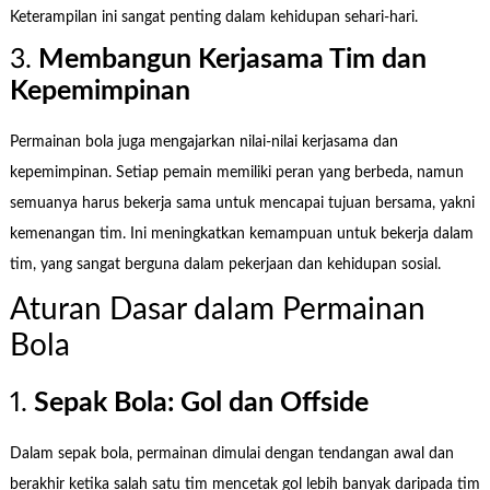
Keterampilan ini sangat penting dalam kehidupan sehari-hari.
3.
Membangun Kerjasama Tim dan
Kepemimpinan
Permainan bola juga mengajarkan nilai-nilai kerjasama dan
kepemimpinan. Setiap pemain memiliki peran yang berbeda, namun
semuanya harus bekerja sama untuk mencapai tujuan bersama, yakni
kemenangan tim. Ini meningkatkan kemampuan untuk bekerja dalam
tim, yang sangat berguna dalam pekerjaan dan kehidupan sosial.
Aturan Dasar dalam Permainan
Bola
1.
Sepak Bola: Gol dan Offside
Dalam sepak bola, permainan dimulai dengan tendangan awal dan
berakhir ketika salah satu tim mencetak gol lebih banyak daripada tim