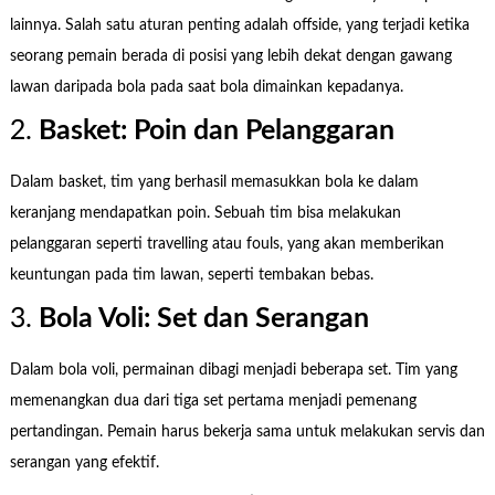
lainnya. Salah satu aturan penting adalah offside, yang terjadi ketika
seorang pemain berada di posisi yang lebih dekat dengan gawang
lawan daripada bola pada saat bola dimainkan kepadanya.
2.
Basket: Poin dan Pelanggaran
Dalam basket, tim yang berhasil memasukkan bola ke dalam
keranjang mendapatkan poin. Sebuah tim bisa melakukan
pelanggaran seperti travelling atau fouls, yang akan memberikan
keuntungan pada tim lawan, seperti tembakan bebas.
3.
Bola Voli: Set dan Serangan
Dalam bola voli, permainan dibagi menjadi beberapa set. Tim yang
memenangkan dua dari tiga set pertama menjadi pemenang
pertandingan. Pemain harus bekerja sama untuk melakukan servis dan
serangan yang efektif.