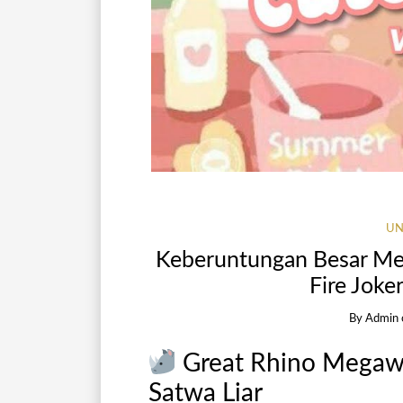
UN
Keberuntungan Besar Me
Fire Joke
By
Admin
Great Rhino Megawa
Satwa Liar