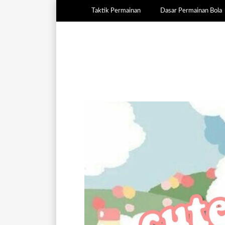
Taktik Permainan
Dasar Permainan Bola