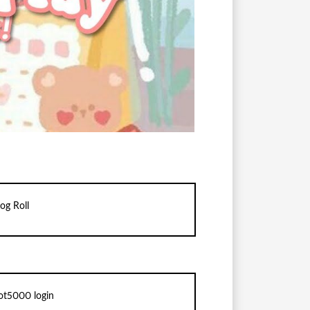
og Roll
lot5000 login