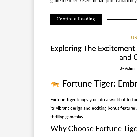
game memberi keseruan dan potensi hadiah y
Continue Reading
UN
Exploring The Excitement 
and 
By
Admin
Fortune Tiger: Embra
Fortune Tiger
brings you into a world of fortu
its vibrant design and exciting bonus features
thrilling gameplay.
Why Choose Fortune Tige