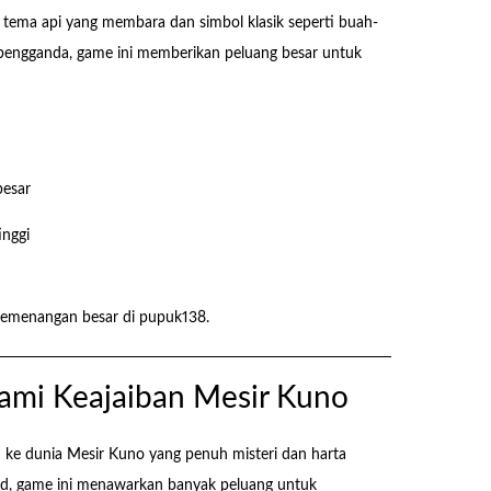
tema api yang membara dan simbol klasik seperti buah-
pengganda, game ini memberikan peluang besar untuk
besar
inggi
kemenangan besar di
pupuk138
.
ami Keajaiban Mesir Kuno
e dunia Mesir Kuno yang penuh misteri dan harta
ild, game ini menawarkan banyak peluang untuk