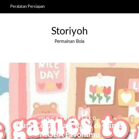
Peralatan Persiapan
Storiyoh
Permainan Bola
UNCATEGORIZED
Cara Cepat Naik Rank di Game
MOBA Favoritmu