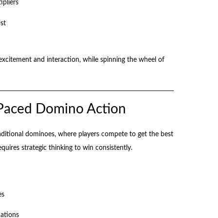
ipliers
st
excitement and interaction, while spinning the wheel of
Paced Domino Action
raditional dominoes, where players compete to get the best
uires strategic thinking to win consistently.
es
nations